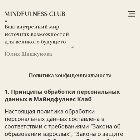
MINDFULNESS CLUB
“
Ваш внутренний мир —
источник возможностей
для великого будущего
Главная
“
Юлия Шишкунова
Об
авторе
Политика конфиденциальности
Тренинги
и
Курсы
1. Принципы обработки персональных
данных в Майндфулнес Клаб
Программа
MDS
Настоящая политика обработки
персональных данных составлена в
Контакты
соответствии с требованиями “Закона об
Блог
образовании взрослых”, “Закона о защите